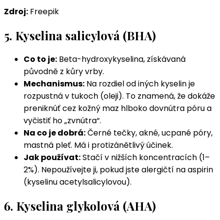
Zdroj:
Freepik
5. Kyselina salicylová (BHA)
Co to je:
Beta-hydroxykyselina, získávaná
původně z kůry vrby.
Mechanismus:
Na rozdiel od iných kyselin je
rozpustná v tukoch (oleji). To znamená, že dokáže
preniknúť cez kožný maz hlboko dovnútra póru a
vyčistiť ho „zvnútra“.
Na co je dobrá:
Černé tečky, akné, ucpané póry,
mastná pleť. Má i protizánětlivý účinek.
Jak používat:
Stačí v nižších koncentracích (1–
2%). Nepoužívejte ji, pokud jste alergičtí na aspirin
(kyselinu acetylsalicylovou).
6. Kyselina glykolová (AHA)