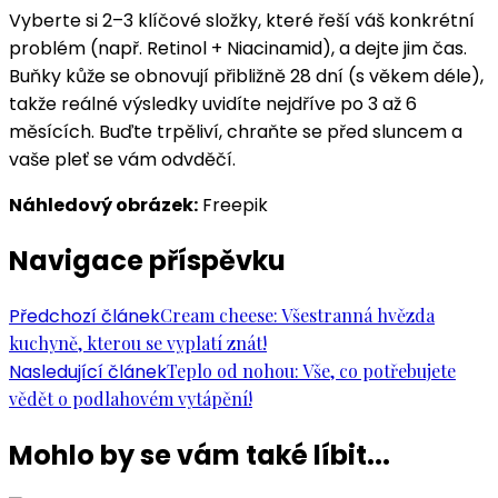
Vyberte si 2–3 klíčové složky, které řeší váš konkrétní
problém (např. Retinol + Niacinamid), a dejte jim čas.
Buňky kůže se obnovují přibližně 28 dní (s věkem déle),
takže reálné výsledky uvidíte nejdříve po 3 až 6
měsících. Buďte trpěliví, chraňte se před sluncem a
vaše pleť se vám odvděčí.
Náhledový obrázek:
Freepik
Navigace příspěvku
Předchozí článek
Cream cheese: Všestranná hvězda
kuchyně, kterou se vyplatí znát!
Nasledující článek
Teplo od nohou: Vše, co potřebujete
vědět o podlahovém vytápění!
Mohlo by se vám také líbit...