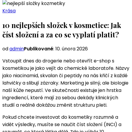
Krása
10 nejlepších složek v kosmetice: Jak
číst složení a za co se vyplatí platit?
od
admin
Publikované
:
10. února 2026
Vstoupit dnes do drogerie nebo otevřít e-shop s
kosmetikou je jako vejít do chemické laboratoře. Názvy
jako niacinamid, skvalan či peptidy na nás křičí z každé
lahvičky a slibují zázraky. Marketing je silný, ale biologie
naší kůže nepustí. Ve skutečnosti existuje jen hrstka
ingrediencí, které mají za sebou dekády klinických
studií a reálně dokážou změnit strukturu pleti.
Pokud chcete investovat do kosmetiky rozumně a
vidět výsledky, musíte se naučit číst složení (INCI) a
rozumět, co která látka dělá. Zde je výběr 10