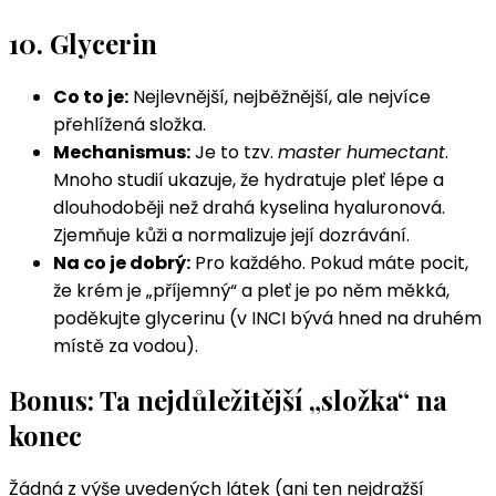
10. Glycerin
Co to je:
Nejlevnější, nejběžnější, ale nejvíce
přehlížená složka.
Mechanismus:
Je to tzv.
master humectant
.
Mnoho studií ukazuje, že hydratuje pleť lépe a
dlouhodoběji než drahá kyselina hyaluronová.
Zjemňuje kůži a normalizuje její dozrávání.
Na co je dobrý:
Pro každého. Pokud máte pocit,
že krém je „příjemný“ a pleť je po něm měkká,
poděkujte glycerinu (v INCI bývá hned na druhém
místě za vodou).
Bonus: Ta nejdůležitější „složka“ na
konec
Žádná z výše uvedených látek (ani ten nejdražší