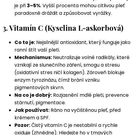
je při
3–5%
. Vyšší procenta mohou citlivou pleť
paradoxně dráždit a způsobovat vyrážky.
3. Vitamín C (Kyselina L-askorbová)
Co to je:
Nejsilnější antioxidant, který funguje jako
ranní štít vaší pleti.
Mechanismus:
Neutralizuje volné radikály, které
vznikají ze slunečního záření, smogu a stresu
(oxidativní stres ničí kolagen). Zároveň blokuje
enzym tyrozinázu, čímž brání vzniku
pigmentových skvrn.
Na co je dobrý:
Rozjasnění mdlé pleti, prevence
stárnutí, pigmentace.
Jak používat:
Ráno na vyčištěnou pleť, před
krémem a SPF.
Pozor:
Čistý vitamín C je nestabilní a rychle
oxiduje (zhnědne). Hledejte ho v tmavých