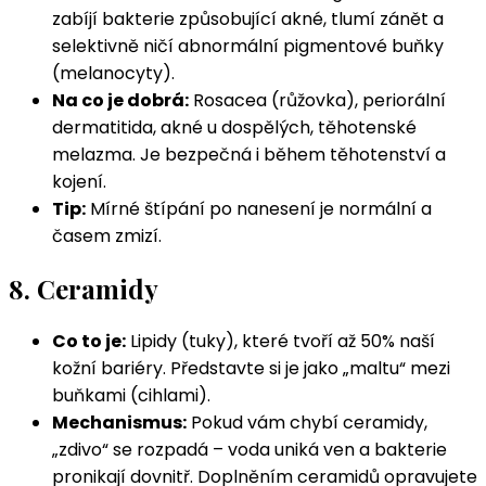
zabíjí bakterie způsobující akné, tlumí zánět a
selektivně ničí abnormální pigmentové buňky
(melanocyty).
Na co je dobrá:
Rosacea (růžovka), periorální
dermatitida, akné u dospělých, těhotenské
melazma. Je bezpečná i během těhotenství a
kojení.
Tip:
Mírné štípání po nanesení je normální a
časem zmizí.
8. Ceramidy
Co to je:
Lipidy (tuky), které tvoří až 50% naší
kožní bariéry. Představte si je jako „maltu“ mezi
buňkami (cihlami).
Mechanismus:
Pokud vám chybí ceramidy,
„zdivo“ se rozpadá – voda uniká ven a bakterie
pronikají dovnitř. Doplněním ceramidů opravujete