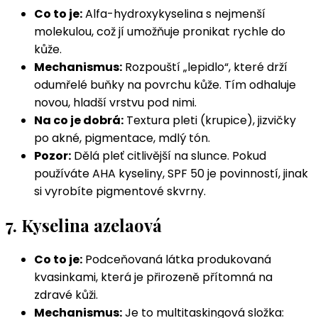
Co to je:
Alfa-hydroxykyselina s nejmenší
molekulou, což jí umožňuje pronikat rychle do
kůže.
Mechanismus:
Rozpouští „lepidlo“, které drží
odumřelé buňky na povrchu kůže. Tím odhaluje
novou, hladší vrstvu pod nimi.
Na co je dobrá:
Textura pleti (krupice), jizvičky
po akné, pigmentace, mdlý tón.
Pozor:
Dělá pleť citlivější na slunce. Pokud
používáte AHA kyseliny, SPF 50 je povinností, jinak
si vyrobíte pigmentové skvrny.
7. Kyselina azelaová
Co to je:
Podceňovaná látka produkovaná
kvasinkami, která je přirozeně přítomná na
zdravé kůži.
Mechanismus:
Je to multitaskingová složka: