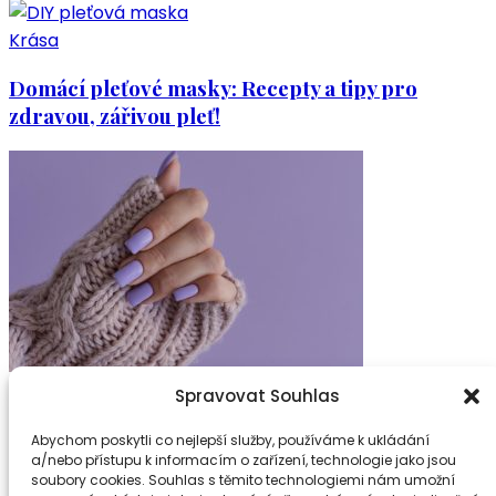
Krása
Domácí pleťové masky: Recepty a tipy pro
zdravou, zářivou pleť!
Krása
Spravovat Souhlas
Fialové gelové nehty, které přitáhnou pohledy i
Abychom poskytli co nejlepší služby, používáme k ukládání
a/nebo přístupu k informacím o zařízení, technologie jako jsou
komplimenty
soubory cookies. Souhlas s těmito technologiemi nám umožní