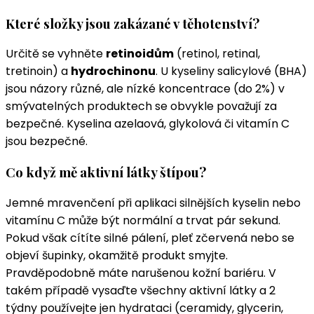
Které složky jsou zakázané v těhotenství?
Určitě se vyhněte
retinoidům
(retinol, retinal,
tretinoin) a
hydrochinonu
. U kyseliny salicylové (BHA)
jsou názory různé, ale nízké koncentrace (do 2%) v
smývatelných produktech se obvykle považují za
bezpečné. Kyselina azelaová, glykolová či vitamín C
jsou bezpečné.
Co když mě aktivní látky štípou?
Jemné mravenčení při aplikaci silnějších kyselin nebo
vitamínu C může být normální a trvat pár sekund.
Pokud však cítíte silné pálení, pleť zčervená nebo se
objeví šupinky, okamžitě produkt smyjte.
Pravděpodobně máte narušenou kožní bariéru. V
takém případě vysaďte všechny aktivní látky a 2
týdny používejte jen hydrataci (ceramidy, glycerin,