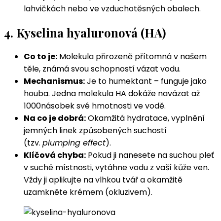
lahvičkách nebo ve vzduchotěsných obalech.
4. Kyselina hyaluronová (HA)
Co to je:
Molekula přirozeně přítomná v našem
těle, známá svou schopností vázat vodu.
Mechanismus:
Je to humektant – funguje jako
houba. Jedna molekula HA dokáže navázat až
1000násobek své hmotnosti ve vodě.
Na co je dobrá:
Okamžitá hydratace, vyplnění
jemných linek způsobených suchostí
(tzv.
plumping effect
).
Klíčová chyba:
Pokud ji nanesete na suchou pleť
v suché místnosti, vytáhne vodu z vaší kůže ven.
Vždy ji aplikujte na vlhkou tvář a okamžitě
uzamkněte krémem (okluzivem).