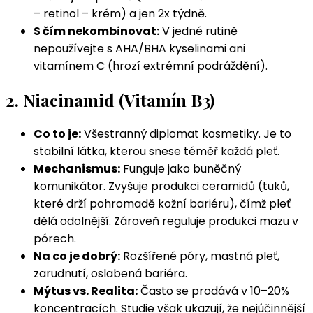
– retinol – krém) a jen 2x týdně.
S čím nekombinovat:
V jedné rutině
nepoužívejte s AHA/BHA kyselinami ani
vitamínem C (hrozí extrémní podráždění).
2. Niacinamid (Vitamín B3)
Co to je:
Všestranný diplomat kosmetiky. Je to
stabilní látka, kterou snese téměř každá pleť.
Mechanismus:
Funguje jako buněčný
komunikátor. Zvyšuje produkci ceramidů (tuků,
které drží pohromadě kožní bariéru), čímž pleť
dělá odolnější. Zároveň reguluje produkci mazu v
pórech.
Na co je dobrý:
Rozšířené póry, mastná pleť,
zarudnutí, oslabená bariéra.
Mýtus vs. Realita:
Často se prodává v 10–20%
koncentracích. Studie však ukazují, že nejúčinnější