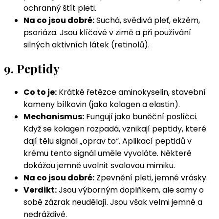
ochranný štít pleti.
Na co jsou dobré:
Suchá, svědivá pleť, ekzém,
psoriáza. Jsou klíčové v zimě a při používání
silných aktivních látek (retinolů).
9. Peptidy
Co to je:
Krátké řetězce aminokyselin, stavební
kameny bílkovin (jako kolagen a elastin).
Mechanismus:
Fungují jako buněční poslíčci.
Když se kolagen rozpadá, vznikají peptidy, které
dají tělu signál „oprav to“. Aplikací peptidů v
krému tento signál uměle vyvoláte. Některé
dokážou jemně uvolnit svalovou mimiku.
Na co jsou dobré:
Zpevnění pleti, jemné vrásky.
Verdikt:
Jsou výborným doplňkem, ale samy o
sobě zázrak neudělají. Jsou však velmi jemné a
nedráždivé.