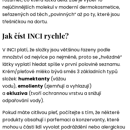
nejúčinnějších molekul v moderní dermokosmetice,
seřazených od těch „povinných“ až po ty, které jsou
třešničkou na dortu.
Jak číst INCI rychle?
V INCI platí, že složky jsou většinou řazeny podle
množství od nejvíce po nejméně, proto se „hvězdné“
látky vyplatí hledat spíše v první polovině seznamu.
Krém/pleťové mléko bývá směs 3 základních typů
složek:
humektanty
(vážou
vodu),
emolienty
(zjemňují a vyhlazují)
a
okluziva
(tvoří ochrannou vrstvu a snižují
odpařování vody).
Pokud máte citlivou pleť, počítejte s tím, že některé
produkty obsahují i parfemaci a konzervanty, které
mohou u části lidí vyvolat podráždění nebo alergickou