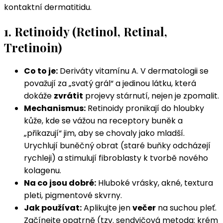
kontaktní dermatitidu.
1. Retinoidy (Retinol, Retinal,
Tretinoin)
Co to je:
Deriváty vitamínu A. V dermatologii se
považují za „svatý grál“ a jedinou látku, která
dokáže
zvrátit
projevy stárnutí, nejen je zpomalit.
Mechanismus:
Retinoidy pronikají do hloubky
kůže, kde se vážou na receptory buněk a
„přikazují“ jim, aby se chovaly jako mladší.
Urychlují buněčný obrat (staré buňky odcházejí
rychleji) a stimulují fibroblasty k tvorbě nového
kolagenu.
Na co jsou dobré:
Hluboké vrásky, akné, textura
pleti, pigmentové skvrny.
Jak používat:
Aplikujte jen
večer
na suchou pleť.
Začínejte opatrně (tzv. sendvičová metoda: krém