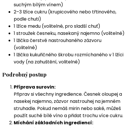
suchým bílým vínem)
2–3 lžíce cukru (krupicového nebo třtinového,
podle chuti)
1 lžíce medu (volitelné, pro sladší chuť)
1 stroužek česneku, nasekaný najemno (volitelné)
1 lžička čerstvě nastrouhaného zázvoru
(volitelné)
1 lžička kukuřičného škrobu rozmíchaného v 1 lžíci
vody (na zahuštění, volitelné)
Podrobný postup
Příprava surovin:
Připrav si všechny ingredience. Česnek oloupej a
nasekej najemno, zázvor nastrouhej na jemném
struhadle. Pokud nemáš mirin nebo saké, můžeš
použít suché bílé víno a přidat trochu více cukru.
Míchání základních ingrediencí: