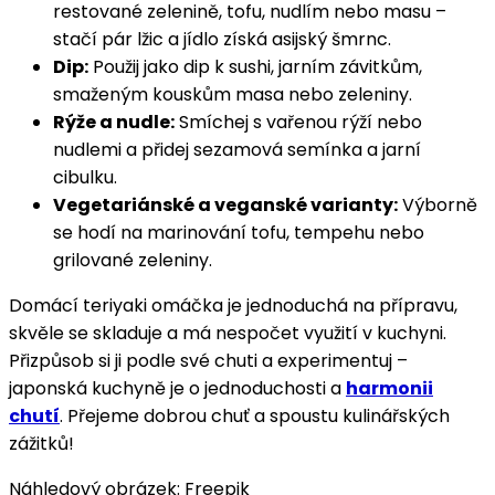
restované zelenině, tofu, nudlím nebo masu –
stačí pár lžic a jídlo získá asijský šmrnc.
Dip:
Použij jako dip k sushi, jarním závitkům,
smaženým kouskům masa nebo zeleniny.
Rýže a nudle:
Smíchej s vařenou rýží nebo
nudlemi a přidej sezamová semínka a jarní
cibulku.
Vegetariánské a veganské varianty:
Výborně
se hodí na marinování tofu, tempehu nebo
grilované zeleniny.
Domácí teriyaki omáčka je jednoduchá na přípravu,
skvěle se skladuje a má nespočet využití v kuchyni.
Přizpůsob si ji podle své chuti a experimentuj –
japonská kuchyně je o jednoduchosti a
harmonii
chutí
. Přejeme dobrou chuť a spoustu kulinářských
zážitků!
Náhledový obrázek: Freepik