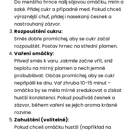
Do menšího hrnce nalij sójovou omáčku, mirin a
saké. Přidej cukr a případně med. Pokud chceš
výraznější chuť, přidej i nasekaný česnek a
nastrouhaný zázvor.
Rozpouštění cukru:
Směs dobře promíchej, aby se cukr začal
rozpouštět. Postav hrnec na střední plamen.
Vaření omáčky:
Přiveď směs k varu. Jakmile začne vřít, sniž
teplotu na mírný plamen a nech jemně
probublávat. Občas promíchej, aby se cukr
nepřipálil ke dnu. Vař zhruba 10–15 minut –
omáčka by se měla mírně zredukovat a získat
hustší konzistenci. Pokud používáš česnek a
zázvor, během vaření se jejich aroma krásně
rozvine.
Zahuštění (volitelné):
Pokud chceš omáčku hustší (například na