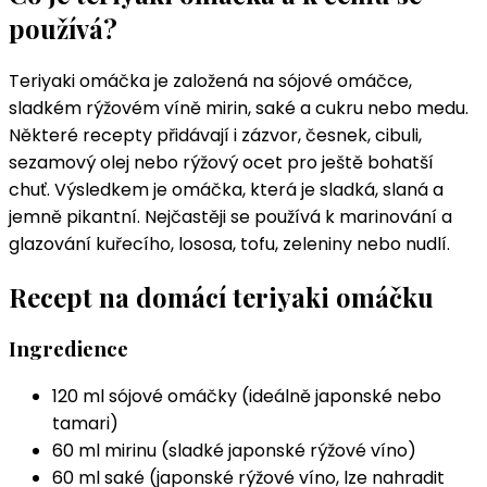
používá?
Teriyaki omáčka je založená na sójové omáčce,
sladkém rýžovém víně mirin, saké a cukru nebo medu.
Některé recepty přidávají i zázvor, česnek, cibuli,
sezamový olej nebo rýžový ocet pro ještě bohatší
chuť. Výsledkem je omáčka, která je sladká, slaná a
jemně pikantní. Nejčastěji se používá k marinování a
glazování kuřecího, lososa, tofu, zeleniny nebo nudlí.
Recept na domácí teriyaki omáčku
Ingredience
120 ml sójové omáčky (ideálně japonské nebo
tamari)
60 ml mirinu (sladké japonské rýžové víno)
60 ml saké (japonské rýžové víno, lze nahradit