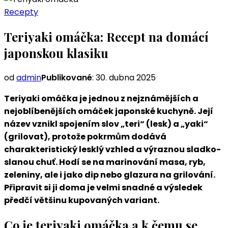
Recepty
Teriyaki omáčka: Recept na domácí
japonskou klasiku
od
admin
Publikované
:
30. dubna 2025
Teriyaki omáčka je jednou z nejznámějších a
nejoblíbenějších omáček japonské kuchyně. Její
název vznikl spojením slov „teri“ (lesk) a „yaki“
(grilovat), protože pokrmům dodává
charakteristický lesklý vzhled a výraznou sladko-
slanou chuť. Hodí se na marinování masa, ryb,
zeleniny, ale i jako dip nebo glazura na grilování.
Připravit si ji doma je velmi snadné a výsledek
předčí většinu kupovaných variant.
Co je teriyaki omáčka a k čemu se