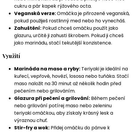
cukru a pár kapek rýžového octa.
Veganská verze:
Omáčka je přirozeně veganská,
pokud použiješ rostlinný med nebo ho vynecháš.
Zahuštění:
Pokud chceš omáčku použít jako
glazuru, určitě ji zahusti škrobem. Pokud ji chceš
jako marinádu, stačí tekutější konzistence.
Využití
Marináda na maso a ryby:
Teriyaki je ideální na
kuřecí, vepřové, hovězí, lososa nebo tuňáka. Stačí
maso naložit na 30 minut až několik hodin před
pečením nebo grilováním.
Glazura při pečení a grilování:
Během pečení
nebo grilování potírej maso nebo zeleninu
teriyaki omáčkou, aby získaly krásný lesk a
výraznou chuť.
Stir-fry a wok:
Přidej omáčku do pánve k