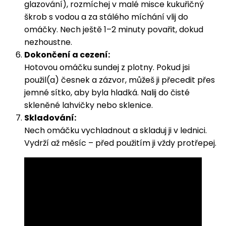
glazování), rozmíchej v malé misce kukuřičný
škrob s vodou a za stálého míchání vlij do
omáčky. Nech ještě 1–2 minuty povařit, dokud
nezhoustne.
Dokončení a cezení:
Hotovou omáčku sundej z plotny. Pokud jsi
použil(a) česnek a zázvor, můžeš ji přecedit přes
jemné sítko, aby byla hladká. Nalij do čisté
skleněné lahvičky nebo sklenice.
Skladování:
Nech omáčku vychladnout a skladuj ji v lednici.
Vydrží až měsíc – před použitím ji vždy protřepej.