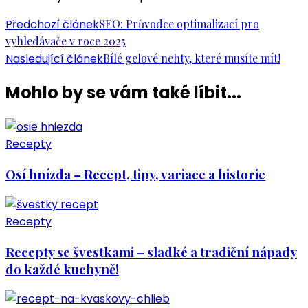
Navigace
Předchozí článek
SEO: Průvodce optimalizací pro
vyhledávače v roce 2025
příspěvku
Nasledující článek
Bílé gelové nehty, které musíte mít!
Mohlo by se vám také líbit...
Recepty
Osí hnízda – Recept, tipy, variace a historie
Recepty
Recepty se švestkami – sladké a tradiční nápady
do každé kuchyně!