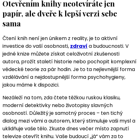
Otevřením knihy neotevíráte jen
papír, ale dveře k lepší verzi sebe
sama
Čtení knih není jen únikem z reality, je to aktivní
investice do vaší osobnosti,
zdraví
a budoucnosti. V
jedné knize můžete získat celoživotní zkušenosti
autora, prožít staletí historie nebo pochopit komplexní
vědecké teorie za pár hodin. Je to ta nejlevnější forma
vzdělávání a nejdostupnější forma psychohygieny,
jakou máme k dispozici.
Nezáleží na tom, zda čtete těžkou ruskou klasiku,
moderní detektivky nebo životopisy slavných
osobností. Důležitý je samotný proces – ten tichý
dialog mezi vámi a autorem, který stimuluje vaši mysl a
uklidňuje vaše tělo. Zkuste dnes večer místo zapnutí
televize otevřít knihu. Vaše budoucí „já“ vám za to