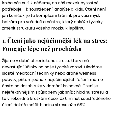
kniha nás nutí k něčemu, co náš mozek bytostně
potřebuje – k soustředění, analýze a klidu. Čtení není
jen koníček; je to komplexní trénink pro vaši mysl,
balzám pro vaši duši a nástroj, který dokáže fyzicky
změnit strukturu vašeho mozku k lepšímu.
1. Čtení jako nejúčinnější lék na stres:
Funguje lépe než procházka
Žijeme v době chronického stresu, který má
devastující účinky na naše fyzické zdraví. Hledáme
složité meditační techniky nebo drahé wellness
pobyty, přitom jedno z nejúčinnějších řešení máme
často na dosah ruky v domácí knihovně. Čtení je
nejefektivnějším způsobem, jak snížit hladinu stresu, a
to v rekordně krátkém čase. Už 6 minut soustředěného
čtení dokáže snížit hladinu stresu až o 68%.