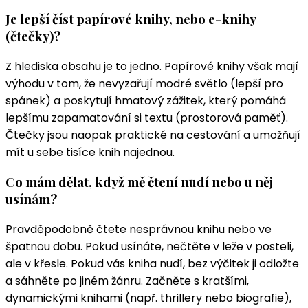
Je lepší číst papírové knihy, nebo e-knihy
(čtečky)?
Z hlediska obsahu je to jedno. Papírové knihy však mají
výhodu v tom, že nevyzařují modré světlo (lepší pro
spánek) a poskytují hmatový zážitek, který pomáhá
lepšímu zapamatování si textu (prostorová paměť).
Čtečky jsou naopak praktické na cestování a umožňují
mít u sebe tisíce knih najednou.
Co mám dělat, když mě čtení nudí nebo u něj
usínám?
Pravděpodobně čtete nesprávnou knihu nebo ve
špatnou dobu. Pokud usínáte, nečtěte v leže v posteli,
ale v křesle. Pokud vás kniha nudí, bez výčitek ji odložte
a sáhněte po jiném žánru. Začněte s kratšími,
dynamickými knihami (např. thrillery nebo biografie),