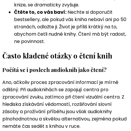
knize, se dramaticky zvyšuje.
Čtěte to, co vás baví:
Nechte si doporučit
bestsellery, ale pokud vás kniha nebaví ani po 50
stranách, odložte ji. Život je příliš krátký na to,
abychom četli nudné knihy. Čtení má být radost,
ne povinnost.
Často kladené otázky o čtení knih
Počítá se i poslech audioknih jako čtení?
Ano, ačkoliv proces zpracování informací je mírně
odlišný. Při audioknihách se zapojují centra pro
zpracování zvuku, zatímco při čtení vizuální centra. Z
hlediska získávání vědomostí, rozšiřování slovní
zásoby a prožívání příběhu jsou však audioknihy
plnohodnotnou a skvělou alternativou, zejména pokud
nemáte čas sedět s knihou v ruce.