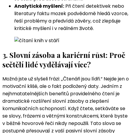
Analytické myšlení:
Při čtení detektivek nebo
literatury faktu mozek podvědomě hledá vzorce,
řeší problémy a předvídá závěry, což zlepšuje
kritické myšlení i v reálném životě.
3. Slovní zásoba a kariérní růst: Proč
sečtělí lidé vydělávají více?
Možná jste už slyšeli frázi: „Čtenáři jsou lídři.“ Nejde jen o
motivační klišé, ale o fakt podložený daty. Jedním z
nejhmatatelnějších benefitů pravidelného čtení je
dramatické rozšíření slovní zásoby a zlepšení
komunikačních schopností. Když čtete, setkáváte se
se slovy, frázemi a větnými konstrukcemi, které byste
v běžné hovorové řeči nikdy nepoužili. Tato slova se
postupně přesouvají z vaší pasivní slovní zásoby