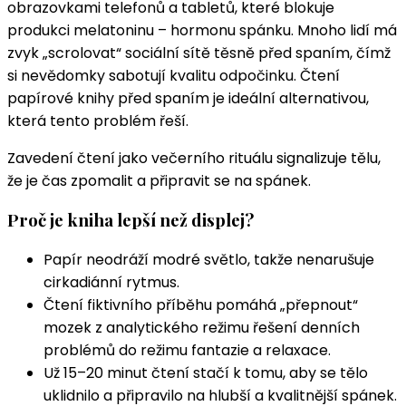
obrazovkami telefonů a tabletů, které blokuje
produkci melatoninu – hormonu spánku. Mnoho lidí má
zvyk „scrolovat“ sociální sítě těsně před spaním, čímž
si nevědomky sabotují kvalitu odpočinku. Čtení
papírové knihy před spaním je ideální alternativou,
která tento problém řeší.
Zavedení čtení jako večerního rituálu signalizuje tělu,
že je čas zpomalit a připravit se na spánek.
Proč je kniha lepší než displej?
Papír neodráží modré světlo, takže nenarušuje
cirkadiánní rytmus.
Čtení fiktivního příběhu pomáhá „přepnout“
mozek z analytického režimu řešení denních
problémů do režimu fantazie a relaxace.
Už 15–20 minut čtení stačí k tomu, aby se tělo
uklidnilo a připravilo na hlubší a kvalitnější spánek.