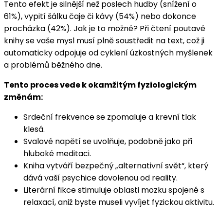
Tento efekt je silnější než poslech hudby (snížení o
61%), vypití šálku čaje či kávy (54%) nebo dokonce
procházka (42%). Jak je to možné? Při čtení poutavé
knihy se vaše mysl musí plně soustředit na text, což ji
automaticky odpojuje od cyklení úzkostných myšlenek
a problémů běžného dne.
Tento proces vede k okamžitým fyziologickým
změnám:
Srdeční frekvence se zpomaluje a krevní tlak
klesá.
Svalové napětí se uvolňuje, podobně jako při
hluboké meditaci.
Kniha vytváří bezpečný „alternativní svět“, který
dává vaší psychice dovolenou od reality.
Literární fikce stimuluje oblasti mozku spojené s
relaxací, aniž byste museli vyvíjet fyzickou aktivitu.