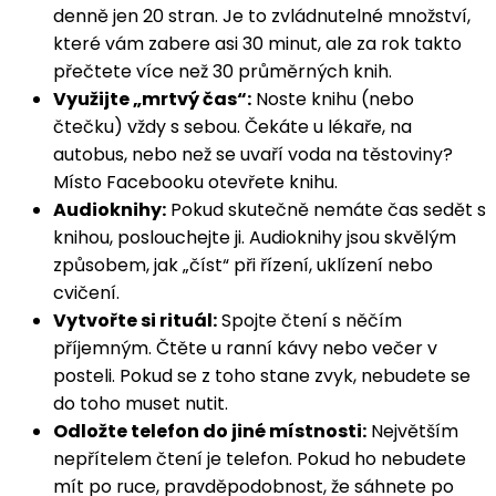
denně jen 20 stran. Je to zvládnutelné množství,
které vám zabere asi 30 minut, ale za rok takto
přečtete více než 30 průměrných knih.
Využijte „mrtvý čas“:
Noste knihu (nebo
čtečku) vždy s sebou. Čekáte u lékaře, na
autobus, nebo než se uvaří voda na těstoviny?
Místo Facebooku otevřete knihu.
Audioknihy:
Pokud skutečně nemáte čas sedět s
knihou, poslouchejte ji. Audioknihy jsou skvělým
způsobem, jak „číst“ při řízení, uklízení nebo
cvičení.
Vytvořte si rituál:
Spojte čtení s něčím
příjemným. Čtěte u ranní kávy nebo večer v
posteli. Pokud se z toho stane zvyk, nebudete se
do toho muset nutit.
Odložte telefon do jiné místnosti:
Největším
nepřítelem čtení je telefon. Pokud ho nebudete
mít po ruce, pravděpodobnost, že sáhnete po