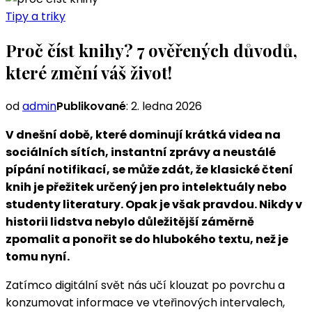
Tipy a triky
Proč číst knihy? 7 ověřených důvodů,
které změní váš život!
od
admin
Publikované
:
2. ledna 2026
V dnešní době, které dominují krátká videa na
sociálních sítích, instantní zprávy a neustálé
pípání notifikací, se může zdát, že klasické čtení
knih je přežitek určený jen pro intelektuály nebo
studenty literatury. Opak je však pravdou. Nikdy v
historii lidstva nebylo důležitější záměrně
zpomalit a ponořit se do hlubokého textu, než je
tomu nyní.
Zatímco digitální svět nás učí klouzat po povrchu a
konzumovat informace ve vteřinových intervalech,