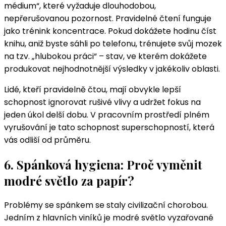
médium“, které vyžaduje dlouhodobou,
nepřerušovanou pozornost. Pravidelné čtení funguje
jako trénink koncentrace. Pokud dokážete hodinu číst
knihu, aniž byste sáhli po telefonu, trénujete svůj mozek
na tzv. „hlubokou práci“ – stav, ve kterém dokážete
produkovat nejhodnotnější výsledky v jakékoliv oblasti.
Lidé, kteří pravidelně čtou, mají obvykle lepší
schopnost ignorovat rušivé vlivy a udržet fokus na
jeden úkol delší dobu. V pracovním prostředí plném
vyrušování je tato schopnost superschopností, která
vás odliší od průměru.
6. Spánková hygiena: Proč vyměnit
modré světlo za papír?
Problémy se spánkem se staly civilizační chorobou.
Jedním z hlavních viníků je modré světlo vyzařované