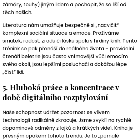
záměry, touhy) jiným lidem a pochopit, že se liší od
těch našich.
Literatura nám umožňuje bezpečně si „nacvičit“
komplexní sociální situace a emoce. Prožíváme
smutek, radost, zradu či lásku spolu s hrdiny knih. Tento
trénink se pak přenáší do reálného života – pravidelní
čtenáři beletrie jsou často vnímavější vůči emocím
svého okolí, jsou lepšími posluchači a dokážou lépe
„číst“ lidi.
5. Hluboká práce a koncentrace v
době digitálního rozptylování
Naše schopnost udržet pozornost se vlivem
technologií radikálně zkracuje. Jsme zvyklí na rychlé
dopaminové odměny z lajků a krátkých videí. Kniha je
přesným opakem tohoto trendu. Je to „pomalé