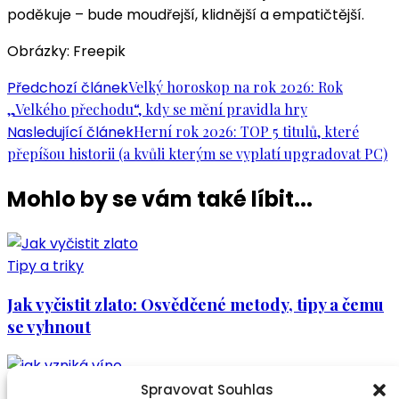
poděkuje – bude moudřejší, klidnější a empatičtější.
Obrázky: Freepik
Navigace
Předchozí článek
Velký horoskop na rok 2026: Rok
„Velkého přechodu“, kdy se mění pravidla hry
příspěvku
Nasledující článek
Herní rok 2026: TOP 5 titulů, které
přepíšou historii (a kvůli kterým se vyplatí upgradovat PC)
Mohlo by se vám také líbit...
Tipy a triky
Jak vyčistit zlato: Osvědčené metody, tipy a čemu
se vyhnout
Tipy a triky
Spravovat Souhlas