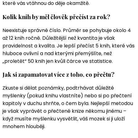
které vás vtáhnou do děje okamžitě.
Kolik knih by měl člověk přečíst za rok?
Neexistuje správné číslo. Průměr se pohybuje okolo 4
až 12 knih ročně. Důležitější než kvantita je však
pravidelnost a kvalita. Je lepší přečíst 5 knih, které vás
hluboce ovlivní a nad kterými přemýšlíte, než
„proletět“ 50 knih jen kvůli čárce ve statistice.
Jak si zapamatovat více z toho, co přečtu?
Zkuste si dělat poznámky, podtrhávat důležité
myšlenky (pokud knihu vlastníte) nebo si po přečtení
kapitoly v duchu shrňte, o čem byla. Nejlepší metodou
je však vyprávět o přečtené knize někomu jinému –
když musíte myšlenku vysvětlit, váš mozek si ji uloží
mnohem hlouběji.