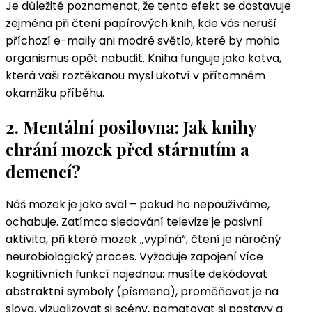
Je důležité poznamenat, že tento efekt se dostavuje
zejména při čtení papírových knih, kde vás neruší
příchozí e-maily ani modré světlo, které by mohlo
organismus opět nabudit. Kniha funguje jako kotva,
která vaši roztěkanou mysl ukotví v přítomném
okamžiku příběhu.
2. Mentální posilovna: Jak knihy
chrání mozek před stárnutím a
demencí?
Náš mozek je jako sval – pokud ho nepoužíváme,
ochabuje. Zatímco sledování televize je pasivní
aktivita, při které mozek „vypíná“, čtení je náročný
neurobiologický proces. Vyžaduje zapojení více
kognitivních funkcí najednou: musíte dekódovat
abstraktní symboly (písmena), proměňovat je na
slova, vizualizovat si scény, pamatovat si postavy a