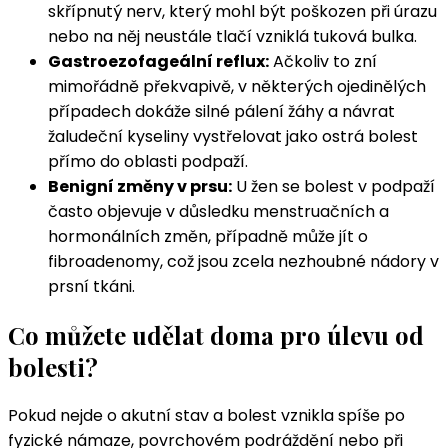
skřípnutý nerv, který mohl být poškozen při úrazu
nebo na něj neustále tlačí vzniklá tuková bulka.
Gastroezofageální reflux:
Ačkoliv to zní
mimořádně překvapivě, v některých ojedinělých
případech dokáže silné pálení žáhy a návrat
žaludeční kyseliny vystřelovat jako ostrá bolest
přímo do oblasti podpaží.
Benigní změny v prsu:
U žen se bolest v podpaží
často objevuje v důsledku menstruačních a
hormonálních změn, případně může jít o
fibroadenomy, což jsou zcela nezhoubné nádory v
prsní tkáni.
Co můžete udělat doma pro úlevu od
bolesti?
Pokud nejde o akutní stav a bolest vznikla spíše po
fyzické námaze, povrchovém podráždění nebo při