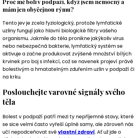
Proč mě bolí v podpaží, když jsem nemocný a
mám jen obyčejnou rýmu?
Tento jev je zcela fyziologický, protože lymfatické
uzliny fungují jako hlavní biologické filtry vašeho
organismu. Jakmile do těla pronikne jakýkoliv virus
nebo nebezpečná bakterie, lymfatický systém se
aktivuje a začne produkovat zvýšené množství bílých
krvinek pro boj s infekcí, což se navenek projeví právě
bolestivým a hmatatelným zduřením uzlin v podpaží či
na krku.
Poslouchejte varovné signály svého
těla
Bolest v podpaží patří mezi ty nepříjemné stavy, které
se sice velmi často vyřeší úplně samy, ale zároveň nás
učí nepodceňovat své
vlastní zdraví
. Ať už jde o