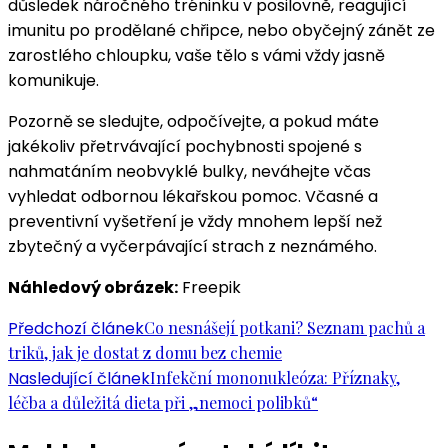
důsledek náročného tréninku v posilovně, reagující
imunitu po prodělané chřipce, nebo obyčejný zánět ze
zarostlého chloupku, vaše tělo s vámi vždy jasně
komunikuje.
Pozorně se sledujte, odpočívejte, a pokud máte
jakékoliv přetrvávající pochybnosti spojené s
nahmatáním neobvyklé bulky, neváhejte včas
vyhledat odbornou lékařskou pomoc. Včasné a
preventivní vyšetření je vždy mnohem lepší než
zbytečný a vyčerpávající strach z neznámého.
Náhledový obrázek:
Freepik
Navigace
Předchozí článek
Co nesnášejí potkani? Seznam pachů a
triků, jak je dostat z domu bez chemie
příspěvku
Nasledující článek
Infekční mononukleóza: Příznaky,
léčba a důležitá dieta při „nemoci polibků“