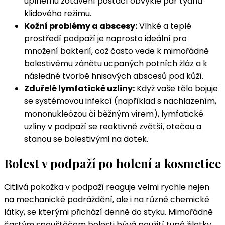
úplnému zotavení postačí obvykle pár týdnů
klidového režimu.
Kožní problémy a abscesy:
Vlhké a teplé
prostředí podpaží je naprosto ideální pro
množení bakterií, což často vede k mimořádně
bolestivému zánětu ucpaných potních žláz a k
následné tvorbě hnisavých abscesů pod kůží.
Zduřelé lymfatické uzliny:
Když vaše tělo bojuje
se systémovou infekcí (například s nachlazením,
mononukleózou či běžným virem), lymfatické
uzliny v podpaží se reaktivně zvětší, otečou a
stanou se bolestivými na dotek.
Bolest v podpaží po holení a kosmetice
Citlivá pokožka v podpaží reaguje velmi rychle nejen
na mechanické podráždění, ale i na různé chemické
látky, se kterými přichází denně do styku. Mimořádně
častým spouštěčem bolesti bývá použití tupé žiletky,