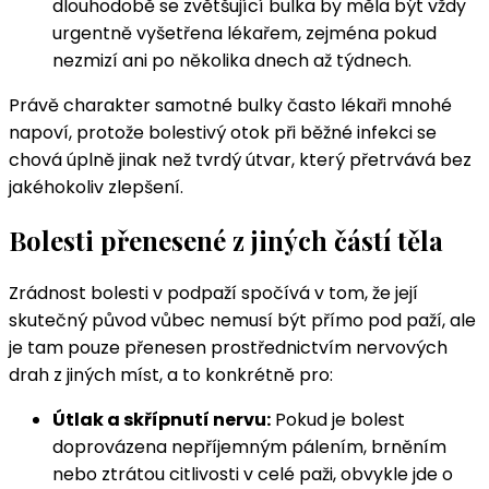
dlouhodobě se zvětšující bulka by měla být vždy
urgentně vyšetřena lékařem, zejména pokud
nezmizí ani po několika dnech až týdnech.
Právě charakter samotné bulky často lékaři mnohé
napoví, protože bolestivý otok při běžné infekci se
chová úplně jinak než tvrdý útvar, který přetrvává bez
jakéhokoliv zlepšení.
Bolesti přenesené z jiných částí těla
Zrádnost bolesti v podpaží spočívá v tom, že její
skutečný původ vůbec nemusí být přímo pod paží, ale
je tam pouze přenesen prostřednictvím nervových
drah z jiných míst, a to konkrétně pro:
Útlak a skřípnutí nervu:
Pokud je bolest
doprovázena nepříjemným pálením, brněním
nebo ztrátou citlivosti v celé paži, obvykle jde o