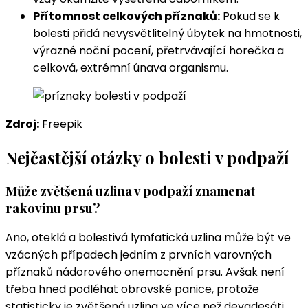
Přítomnost celkových příznaků:
Pokud se k
bolesti přidá nevysvětlitelný úbytek na hmotnosti,
výrazné noční pocení, přetrvávající horečka a
celková, extrémní únava organismu.
Zdroj:
Freepik
Nejčastější otázky o bolesti v podpaží
Může zvětšená uzlina v podpaží znamenat
rakovinu prsu?
Ano, oteklá a bolestivá lymfatická uzlina může být ve
vzácných případech jedním z prvních varovných
příznaků nádorového onemocnění prsu. Avšak není
třeba hned podléhat obrovské panice, protože
statisticky je zvětšená uzlina ve více než devadesáti