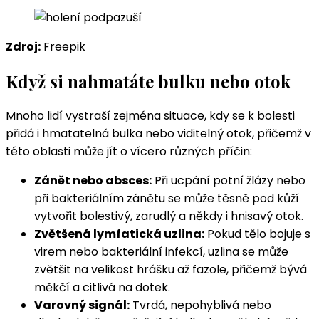
Zdroj:
Freepik
Když si nahmatáte bulku nebo otok
Mnoho lidí vystraší zejména situace, kdy se k bolesti
přidá i hmatatelná bulka nebo viditelný otok, přičemž v
této oblasti může jít o vícero různých příčin:
Zánět nebo absces:
Při ucpání potní žlázy nebo
při bakteriálním zánětu se může těsně pod kůží
vytvořit bolestivý, zarudlý a někdy i hnisavý otok.
Zvětšená lymfatická uzlina:
Pokud tělo bojuje s
virem nebo bakteriální infekcí, uzlina se může
zvětšit na velikost hrášku až fazole, přičemž bývá
měkčí a citlivá na dotek.
Varovný signál:
Tvrdá, nepohyblivá nebo