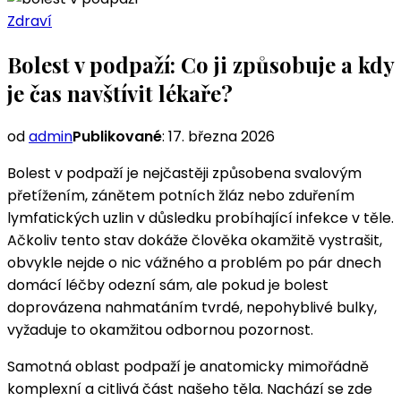
Zdraví
Bolest v podpaží: Co ji způsobuje a kdy
je čas navštívit lékaře?
od
admin
Publikované
:
17. března 2026
Bolest v podpaží je nejčastěji způsobena svalovým
přetížením, zánětem potních žláz nebo zduřením
lymfatických uzlin v důsledku probíhající infekce v těle.
Ačkoliv tento stav dokáže člověka okamžitě vystrašit,
obvykle nejde o nic vážného a problém po pár dnech
domácí léčby odezní sám, ale pokud je bolest
doprovázena nahmatáním tvrdé, nepohyblivé bulky,
vyžaduje to okamžitou odbornou pozornost.
Samotná oblast podpaží je anatomicky mimořádně
komplexní a citlivá část našeho těla. Nachází se zde