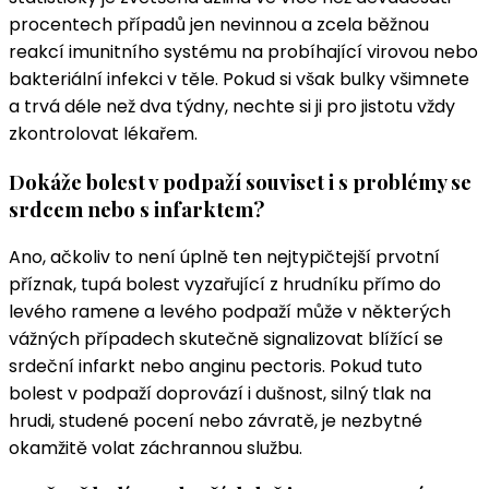
procentech případů jen nevinnou a zcela běžnou
reakcí imunitního systému na probíhající virovou nebo
bakteriální infekci v těle. Pokud si však bulky všimnete
a trvá déle než dva týdny, nechte si ji pro jistotu vždy
zkontrolovat lékařem.
Dokáže bolest v podpaží souviset i s problémy se
srdcem nebo s infarktem?
Ano, ačkoliv to není úplně ten nejtypičtejší prvotní
příznak, tupá bolest vyzařující z hrudníku přímo do
levého ramene a levého podpaží může v některých
vážných případech skutečně signalizovat blížící se
srdeční infarkt nebo anginu pectoris. Pokud tuto
bolest v podpaží doprovází i dušnost, silný tlak na
hrudi, studené pocení nebo závratě, je nezbytné
okamžitě volat záchrannou službu.