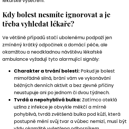
lékařské vyšetření.
Kdy bolest nesmíte ignorovat a je
třeba vyhledat lékaře?
Ve většině případů stačí ubolenému podpaží jen
zmíněný krátký odpočinek a domácí péče, ale
okamžitou a neodkladnou návštěvu lékařské
ambulance vyžadují tyto alarmující signály:
Charakter a trvání bolesti:
Pokud je bolest
mimořádně silná, brání vám ve vykonávání
běžných denních aktivit a bez zjevné příčiny
neustupuje ani po jednom či dvou týdnech.
Tvrdá a nepohyblivá bulka:
Zatímco oteklá
uzlina z infekce je obvykle měkčí a mírně
pohyblivá, tvrdá zvětšená bulka pod kůží, která
postupně mění svůj tvar a vůbec nemizí, musí být
vždy okamžitě vyšetřena odborníkem.