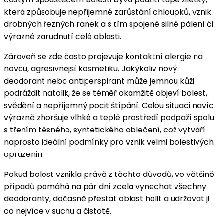
která způsobuje nepříjemné zarůstání chloupků, vznik
drobných řezných ranek a s tím spojené silné pálení či
výrazné zarudnutí celé oblasti.
Zároveň se zde často projevuje kontaktní alergie na
novou, agresivnější kosmetiku. Jakýkoliv nový
deodorant nebo antiperspirant může jemnou kůži
podráždit natolik, že se téměř okamžitě objeví bolest,
svědění a nepříjemný pocit štípání. Celou situaci navíc
výrazně zhoršuje vlhké a teplé prostředí podpaží spolu
s třením těsného, syntetického oblečení, což vytváří
naprosto ideální podmínky pro vznik velmi bolestivých
opruzenin.
Pokud bolest vznikla právě z těchto důvodů, ve většině
případů pomáhá na pár dní zcela vynechat všechny
deodoranty, dočasně přestat oblast holit a udržovat ji
co nejvíce v suchu a čistotě.