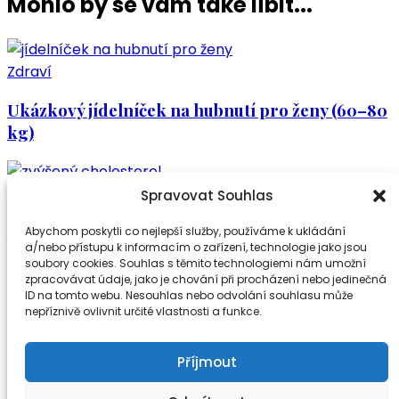
Mohlo by se vám také líbit...
Zdraví
Ukázkový jídelníček na hubnutí pro ženy (60–80
kg)
Zdraví
Spravovat Souhlas
Jak snížit cholesterol: Ověřené rady, tipy a co
Abychom poskytli co nejlepší služby, používáme k ukládání
a/nebo přístupu k informacím o zařízení, technologie jako jsou
opravdu funguje
soubory cookies. Souhlas s těmito technologiemi nám umožní
zpracovávat údaje, jako je chování při procházení nebo jedinečná
ID na tomto webu. Nesouhlas nebo odvolání souhlasu může
nepříznivě ovlivnit určité vlastnosti a funkce.
Zdraví
Tajemství modrých zón: Jak žít déle, zdravěji a
Příjmout
šťastněji?