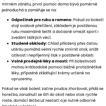
mírném zánětu, první pomoc doma bývá poměrně
jednoduchá a zaměřuje se na:
Odpočinek pro ruku a rameno:
Pokud za bolestí
stojí svalové přetížení, základem je postiženou
ruku maximálně šetřit a dočasně omezit sport i
zvedání těžkých věcí.
Studené obklady:
Chlad přiložený přes čistou
utěrku pomáhá velmi rychle zmírnit otok, snížit
citlivost i nepříjemný tlak v postižené oblasti.
Volně prodejné léky a masti:
Při bolestivosti
mohou krátkodobě pomoci běžné protizánětlivé
léky, případně zklidňující krémy určené na
opruzeniny.
Pokud se však bolest začne prudce zhoršovat, přidá se
horečka, zarudnutí se šíří do okolí nebo otok rychle
roste, domácí léčba už nestačí a je nutné odborné