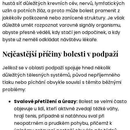
hustá síť důležitých krevních cév, nervů, lymfatických
uzlin a potních žláz, a proto může bolest pramenit z
jakékoliv poškozené nebo zanícené struktury. Je však
důležité umět rozpoznat varovné signály organismu,
abyste přesně věděli, kdy stačí jen odpočinek, a kdy
byste už neměli odkládat návštěvu lékaře.
Nejčastější příčiny bolesti v podpaží
Jelikož se v oblasti podpaží spojuje hned několik
důležitých tělesných systémů, původ nepříjemného
tlaku nebo píchání obvykle souvisí s těmito běžnými
problémy:
Svalové přetížení a úrazy:
Bolest se velmi často
objevuje u lidí, kteří aktivně zvedají těžké váhy,
hrají tenis, případně si natáhnou sval při
neopatrném a prudkém pohybu, přičemž k