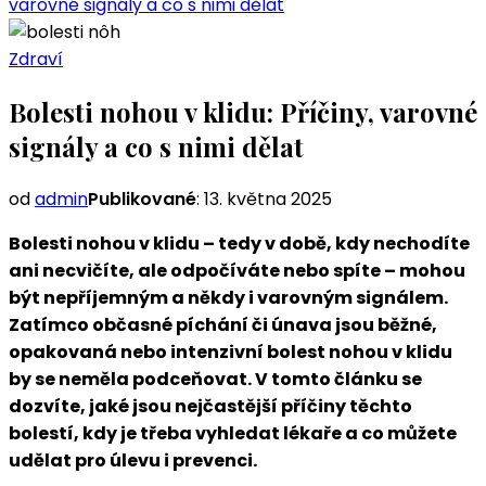
varovné signály a co s nimi dělat
Zdraví
Bolesti nohou v klidu: Příčiny, varovné
signály a co s nimi dělat
od
admin
Publikované
:
13. května 2025
Bolesti nohou v klidu – tedy v době, kdy nechodíte
ani necvičíte, ale odpočíváte nebo spíte – mohou
být nepříjemným a někdy i varovným signálem.
Zatímco občasné píchání či únava jsou běžné,
opakovaná nebo intenzivní bolest nohou v klidu
by se neměla podceňovat. V tomto článku se
dozvíte, jaké jsou nejčastější příčiny těchto
bolestí, kdy je třeba vyhledat lékaře a co můžete
udělat pro úlevu i prevenci.