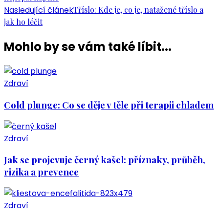
Nasledující článek
Tříslo: Kde je, co je, natažené tříslo a
jak ho léčit
Mohlo by se vám také líbit...
Zdraví
Cold plunge: Co se děje v těle při terapii chladem
Zdraví
Jak se projevuje černý kašel: příznaky, průběh,
rizika a prevence
Zdraví