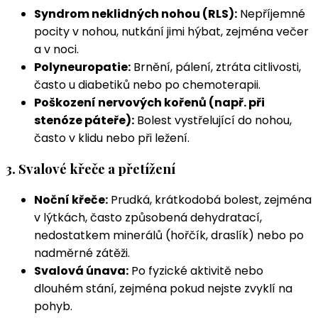
Syndrom neklidných nohou (RLS):
Nepříjemné
pocity v nohou, nutkání jimi hýbat, zejména večer
a v noci.
Polyneuropatie:
Brnění, pálení, ztráta citlivosti,
často u diabetiků nebo po chemoterapii.
Poškození nervových kořenů (např. při
stenóze páteře):
Bolest vystřelující do nohou,
často v klidu nebo při ležení.
3. Svalové křeče a přetížení
Noční křeče:
Prudká, krátkodobá bolest, zejména
v lýtkách, často způsobená dehydratací,
nedostatkem minerálů (hořčík, draslík) nebo po
nadměrné zátěži.
Svalová únava:
Po fyzické aktivitě nebo
dlouhém stání, zejména pokud nejste zvyklí na
pohyb.