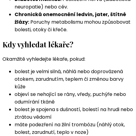
neuropatie) nebo cév.
Chronická onemocnění ledvin, jater, štítné
žlázy:
Poruchy metabolismu mohou způsobovat
bolesti, otoky či křeče.
Kdy vyhledat lékaře?
Okamžitě vyhledejte lékaře, pokud:
bolest je velmi silná, náhlá nebo doprovázená
otokem, zarudnutím, teplem či změnou barvy
kůže
objeví se nehojící se rány, vředy, puchýře nebo
odumírání tkáně
bolest je spojena s dušností, bolestí na hrudi nebo
ztrátou vědomí
máte podezření na žilní trombózu (náhlý otok,
bolest, zarudnutí, teplo v noze)