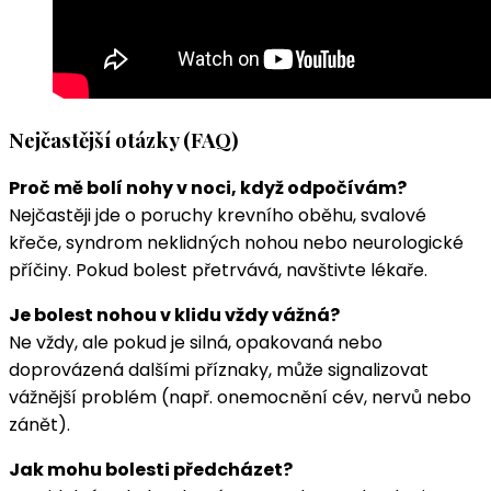
Nejčastější otázky (FAQ)
Proč mě bolí nohy v noci, když odpočívám?
Nejčastěji jde o poruchy krevního oběhu, svalové
křeče, syndrom neklidných nohou nebo neurologické
příčiny. Pokud bolest přetrvává, navštivte lékaře.
Je bolest nohou v klidu vždy vážná?
Ne vždy, ale pokud je silná, opakovaná nebo
doprovázená dalšími příznaky, může signalizovat
vážnější problém (např. onemocnění cév, nervů nebo
zánět).
Jak mohu bolesti předcházet?