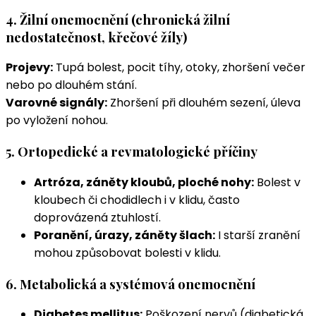
4. Žilní onemocnění (chronická žilní
nedostatečnost, křečové žíly)
Projevy:
Tupá bolest, pocit tíhy, otoky, zhoršení večer
nebo po dlouhém stání.
Varovné signály:
Zhoršení při dlouhém sezení, úleva
po vyložení nohou.
5. Ortopedické a revmatologické příčiny
Artróza, záněty kloubů, ploché nohy:
Bolest v
kloubech či chodidlech i v klidu, často
doprovázená ztuhlostí.
Poranění, úrazy, záněty šlach:
I starší zranění
mohou způsobovat bolesti v klidu.
6. Metabolická a systémová onemocnění
Diabetes mellitus:
Poškození nervů (diabetická