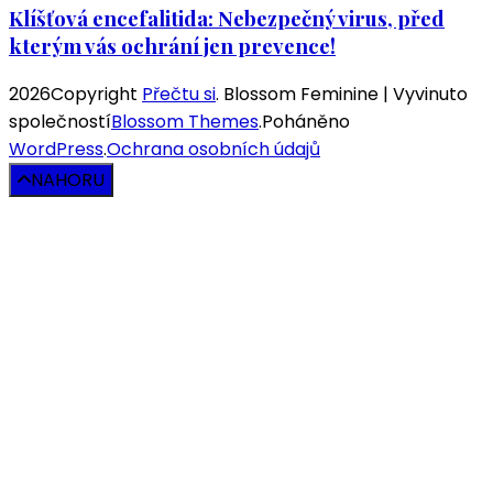
Klíšťová encefalitida: Nebezpečný virus, před
kterým vás ochrání jen prevence!
2026Copyright
Přečtu si
.
Blossom Feminine | Vyvinuto
společností
Blossom Themes
.Poháněno
WordPress
.
Ochrana osobních údajů
NAHORU