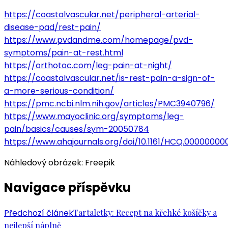
https://coastalvascular.net/peripheral-arterial-
disease-pad/rest-pain/
https://www.pvdandme.com/homepage/pvd-
symptoms/pain-at-rest.html
https://orthotoc.com/leg-pain-at-night/
https://coastalvascular.net/is-rest-pain-a-sign-of-
a-more-serious-condition/
https://pmc.ncbi.nlm.nih.gov/articles/PMC3940796/
https://www.mayoclinic.org/symptoms/leg-
pain/basics/causes/sym-20050784
https://www.ahajournals.org/doi/10.1161/HCQ.0000000
Náhledový obrázek: Freepik
Navigace příspěvku
Předchozí článek
Tartaletky: Recept na křehké košíčky a
nejlepší náplně