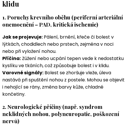
klidu
1. Poruchy krevního oběhu (periferní arteriální
onemocnění – PAD, kritická ischemie)
Jak se projevuje:
Pálení, brnění, křeče či bolest v
lýtkách, chodidlech nebo prstech, zejména v noci
nebo při vyložení nohou.
Příčina:
Zúžení nebo ucpání tepen vede k nedostatku
kyslíku ve tkáních, což způsobuje bolest i v klidu.
Varovné signály:
Bolest se zhoršuje vleže, úleva
nastává při spuštění nohou z postele. Mohou se objevit
i nehojící se rány, změna barvy kůže, chladné
končetiny.
2. Neurologické příčiny (např. syndrom
neklidných nohou, polyneuropatie, poškození
nervů)